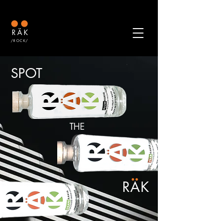
RÄK
/ROCK/
SPOT
THE
RAK